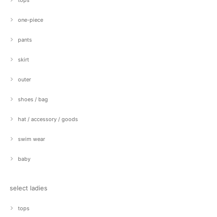
tops
one-piece
pants
skirt
outer
shoes / bag
hat / accessory / goods
swim wear
baby
select ladies
tops