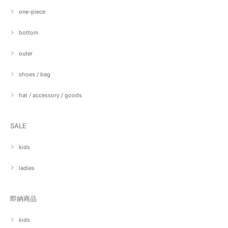
one-piece
bottom
outer
shoes / bag
hat / accessory / goods
SALE
kids
ladies
即納商品
kids