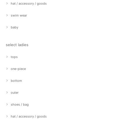
hat / accessory / goods
swim wear
baby
select ladies
tops
one-piece
bottom
outer
shoes / bag
hat / accessory / goods