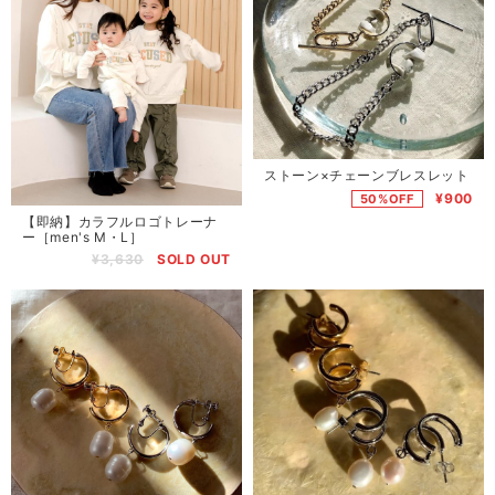
ストーン×チェーンブレスレット
¥900
50%OFF
【即納】カラフルロゴトレーナ
ー［men's M・L］
¥3,630
SOLD OUT