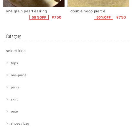
one grain pearl earring
double hoop pierce
¥750
¥750
50%OFF
50%OFF
Category
select kids
tops
one-piece
pants
skirt
outer
shoes / bag