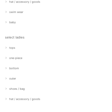
hat / accessory / goods
swim wear
baby
select ladies
tops
one-piece
bottom
outer
shoes / bag
hat / accessory / goods