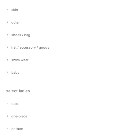
skirt
outer
shoes / bag
hat / accessory / goods
swim wear
baby
select ladies
tops
one-piece
bottom