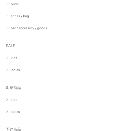
outer
shoes / bag
hat / accessory / goods
SALE
kids
ladies
即納商品
kids
ladies
予約商品